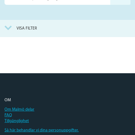
på
webbplatsen
VISA FILTER
OM
Om Malmö delar
FAQ
Tillgänglighet
Så här behandlar vi dina personuppgifter.