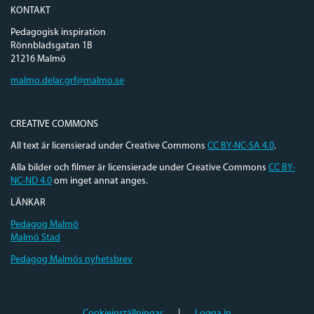
KONTAKT
Pedagogisk inspiration
Rönnbladsgatan 1B
21216 Malmö
malmo.delar.grf@malmo.se
CREATIVE COMMONS
All text är licensierad under Creative Commons
CC BY-NC-SA 4.0
.
Alla bilder och filmer är licensierade under Creative Commons
CC BY-
NC-ND 4.0
om inget annat anges.
LÄNKAR
Pedagog Malmö
Malmö Stad
Pedagog Malmös nyhetsbrev
Cookieinställningar
|
Logga in